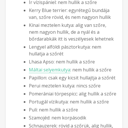
Ír vízispániel: nem hullik a szőre
Kerry Blue terrier: egyrétegű bundája
van, szőre rövid, és nem nagyon hullik
Kínai meztelen kutya: alig van szőre,
nem nagyon hullik, de a nyál és a
bőrdarabkák itt is veszélyesek lehetnek
Lengyel alföldi pásztorkutya: nem
hullatja a szőrét
Lhasa Apso: nem hullik a szőre
Máltai selyemkutya
: nem hullik a szőre
Papillon: csak egy kicsit hullajtja a szőrét
Perui meztelen kutya: nincs szőre
Pomerániai törpespicc: alig hullik a szőre
Portugál vízikutya: nem hullik a szőre
Puli: nem hullik a szőre
Szamojéd: nem korpásodik
Schnauzerek: rövid a szőrük, alig hullik,