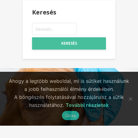
Keresés
KERESÉS
Ahogy a legtöbb weboldal, mi is sütiket használunk
a jobb felhasználói élmény érdekében.
A böngészés folytatásával hozzájárulsz a sütik
használatához.
További részletek
Close