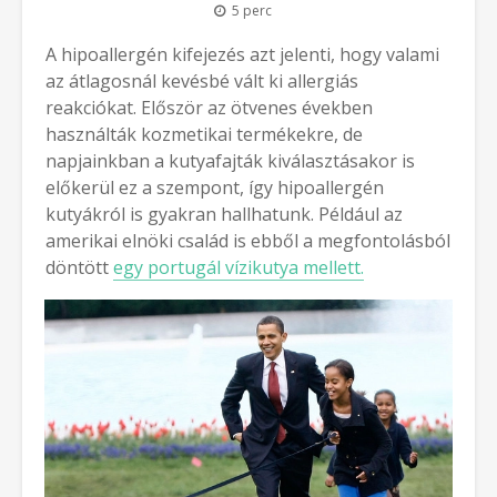
5 perc
A hipoallergén kifejezés azt jelenti, hogy valami
az átlagosnál kevésbé vált ki allergiás
reakciókat. Először az ötvenes években
használták kozmetikai termékekre, de
napjainkban a kutyafajták kiválasztásakor is
előkerül ez a szempont, így hipoallergén
kutyákról is gyakran hallhatunk. Például az
amerikai elnöki család is ebből a megfontolásból
döntött
egy portugál vízikutya mellett.