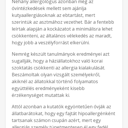
Néhány allergológus azonban még az
óvintézkedések mellett sem ajánlja
kutyaallergiásoknak az ebtartást, mert
szerintük az asztmához vezethet. Bár a fentebb
leírtak alapján a kockázatot a minimálisra lehet
csökkenteni, az általános vélekedés az maradt,
hogy jobb a veszélyforrást elkerülni.
Nemrég készült tanulmányok eredményei azt
sugallják, hogy a háziállatokhoz való korai
szoktatás csökkenti az allergia kialakulását.
Beszámoltak olyan vizsgált személyekről,
akiknél az állatokkal történő folyamatos
együttélés eredményeként kisebb
érzékenységet mutattak ki.
Attól azonban a kutatók egyöntetűen óvják az
állatbarátokat, hogy egy fajtát hipoallergénként
tartsanak számon csupán azért, mert egy
allergiás személy tünetmentesen él egy fedél