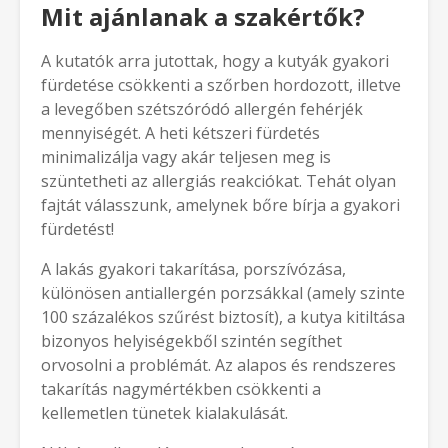
Mit ajánlanak a szakértők?
A kutatók arra jutottak, hogy a kutyák gyakori
fürdetése csökkenti a szőrben hordozott, illetve
a levegőben szétszóródó allergén fehérjék
mennyiségét. A heti kétszeri fürdetés
minimalizálja vagy akár teljesen meg is
szüntetheti az allergiás reakciókat. Tehát olyan
fajtát válasszunk, amelynek bőre bírja a gyakori
fürdetést!
A lakás gyakori takarítása, porszívózása,
különösen antiallergén porzsákkal (amely szinte
100 százalékos szűrést biztosít), a kutya kitiltása
bizonyos helyiségekből szintén segíthet
orvosolni a problémát. Az alapos és rendszeres
takarítás nagymértékben csökkenti a
kellemetlen tünetek kialakulását.