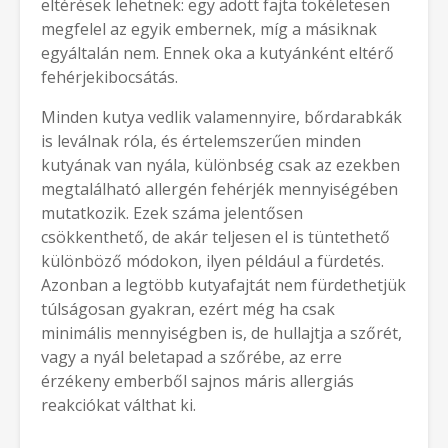
eltérések lehetnek: egy adott fajta tökéletesen
megfelel az egyik embernek, míg a másiknak
egyáltalán nem. Ennek oka a kutyánként eltérő
fehérjekibocsátás.
Minden kutya vedlik valamennyire, bőrdarabkák
is leválnak róla, és értelemszerűen minden
kutyának van nyála, különbség csak az ezekben
megtalálható allergén fehérjék mennyiségében
mutatkozik. Ezek száma jelentősen
csökkenthető, de akár teljesen el is tüntethető
különböző módokon, ilyen például a fürdetés.
Azonban a legtöbb kutyafajtát nem fürdethetjük
túlságosan gyakran, ezért még ha csak
minimális mennyiségben is, de hullajtja a szőrét,
vagy a nyál beletapad a szőrébe, az erre
érzékeny emberből sajnos máris allergiás
reakciókat válthat ki.