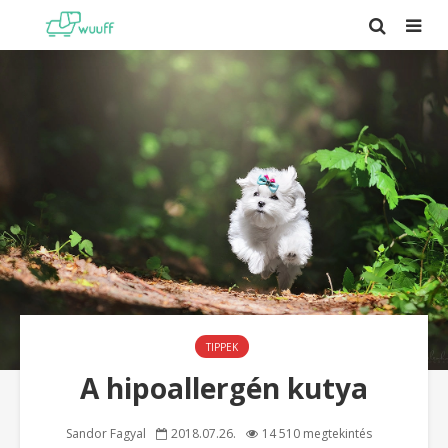
TIPPEK
A hipoallergén kutya
Sandor Fagyal
2018.07.26.
14 510 megtekintés