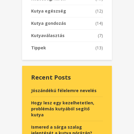
Kutya egészség
(12)
Kutya gondozás
(14)
Kutyaválasztás
(7)
Tippek
(13)
Recent Posts
Jószándékú félelemre nevelés
Hogy lesz egy kezelhetetlen,
problémás kutyából segítő
kutya
Ismered a sárga szalag
jelentését a kutya pórázán?