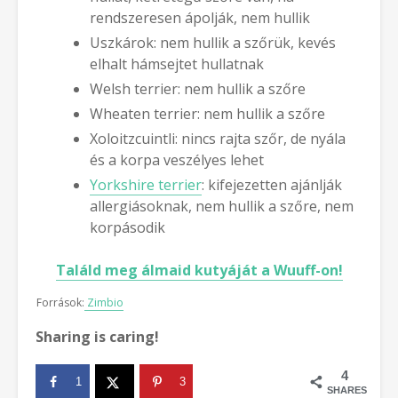
rendszeresen ápolják, nem hullik
Uszkárok: nem hullik a szőrük, kevés
elhalt hámsejtet hullatnak
Welsh terrier: nem hullik a szőre
Wheaten terrier: nem hullik a szőre
Xoloitzcuintli: nincs rajta szőr, de nyála
és a korpa veszélyes lehet
Yorkshire terrier
: kifejezetten ajánlják
allergiásoknak, nem hullik a szőre, nem
korpásodik
Találd meg álmaid kutyáját a Wuuff-on!
Források:
Zimbio
Sharing is caring!
4
1
3
SHARES