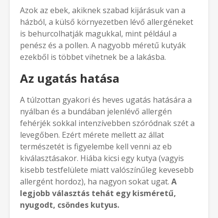
Azok az ebek, akiknek szabad kijárásuk van a
házból, a külső környezetben lévő allergéneket
is behurcolhatják magukkal, mint például a
penész és a pollen. A nagyobb méretű kutyák
ezekből is többet vihetnek be a lakásba.
Az ugatás hatása
A túlzottan gyakori és heves ugatás hatására a
nyálban és a bundában jelenlévő allergén
fehérjék sokkal intenzívebben szóródnak szét a
levegőben. Ezért mérete mellett az állat
természetét is figyelembe kell venni az eb
kiválasztásakor. Hiába kicsi egy kutya (vagyis
kisebb testfelülete miatt valószínűleg kevesebb
allergént hordoz), ha nagyon sokat ugat.
A
legjobb választás tehát egy kisméretű,
nyugodt, csöndes kutyus.