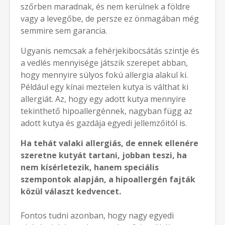
szőrben maradnak, és nem kerülnek a földre
vagy a levegőbe, de persze ez önmagában még
semmire sem garancia.
Ugyanis nemcsak a fehérjekibocsátás szintje és
a vedlés mennyisége játszik szerepet abban,
hogy mennyire súlyos fokú allergia alakul ki.
Például egy kínai meztelen kutya is válthat ki
allergiát. Az, hogy egy adott kutya mennyire
tekinthető hipoallergénnek, nagyban függ az
adott kutya és gazdája egyedi jellemzőitól is.
Ha tehát valaki allergiás, de ennek ellenére
szeretne kutyát tartani, jobban teszi, ha
nem kísérletezik, hanem speciális
szempontok alapján, a hipoallergén fajták
közül választ kedvencet.
Fontos tudni azonban, hogy nagy egyedi