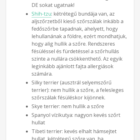
DE sokat ugatnak!
Shih-tzu
: kétrétegű bundája van, az
aljszőrzetből kieső szőrszálak inkább a
fedőszőrbe tapadnak, ahelyett, hogy
lehullanának a földre, ezért mondhatjuk,
hogy alig hullik a szőre. Rendszeres
fésüléssel és fürdetéssel a szőrhullás
szinte a nullára csökkenthető. Az egyik
leginkább ajánlott fajta allergiások
számára.
Silky terrier (ausztrál selyemszőrű
terrier): nem hullik a szőre, a felesleges
szőrszálak fésüléskor kijönnek.
Skye terrier: nem hullik a szőre
Spanyol vízikutya: nagyon kevés szőrt
hullat
Tibeti terrier: kevés elhalt hámsejtet
hullat, kétrétegű szőre van, ha