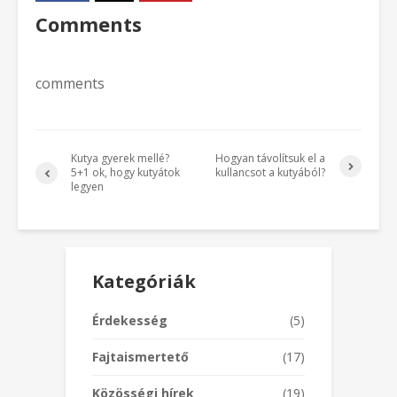
Comments
comments
Kutya gyerek mellé?
Hogyan távolítsuk el a
5+1 ok, hogy kutyátok
kullancsot a kutyából?
legyen
Kategóriák
Érdekesség
(5)
Fajtaismertető
(17)
Közösségi hírek
(19)