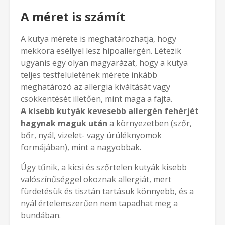
A méret is számít
A kutya mérete is meghatározhatja, hogy
mekkora eséllyel lesz hipoallergén. Létezik
ugyanis egy olyan magyarázat, hogy a kutya
teljes testfelületének mérete inkább
meghatározó az allergia kiváltását vagy
csökkentését illetően, mint maga a fajta.
A kisebb kutyák kevesebb allergén fehérjét
hagynak maguk után
a környezetben (szőr,
bőr, nyál, vizelet- vagy ürüléknyomok
formájában), mint a nagyobbak.
Úgy tűnik, a kicsi és szőrtelen kutyák kisebb
valószínűséggel okoznak allergiát, mert
fürdetésük és tisztán tartásuk könnyebb, és a
nyál értelemszerűen nem tapadhat meg a
bundában.