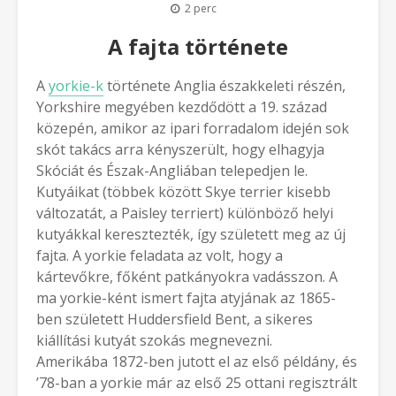
2 perc
A fajta története
A
yorkie-k
története Anglia északkeleti részén,
Yorkshire megyében kezdődött a 19. század
közepén, amikor az ipari forradalom idején sok
skót takács arra kényszerült, hogy elhagyja
Skóciát és Észak-Angliában telepedjen le.
Kutyáikat (többek között Skye terrier kisebb
változatát, a Paisley terriert) különböző helyi
kutyákkal keresztezték, így született meg az új
fajta. A yorkie feladata az volt, hogy a
kártevőkre, főként patkányokra vadásszon. A
ma yorkie-ként ismert fajta atyjának az 1865-
ben született Huddersfield Bent, a sikeres
kiállítási kutyát szokás megnevezni.
Amerikába 1872-ben jutott el az első példány, és
’78-ban a yorkie már az első 25 ottani regisztrált