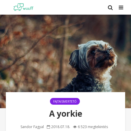
FAJTAISMERTETŐ
A yorkie
Sandor Fagyal
2018.07.18.
6 523 megtekintés