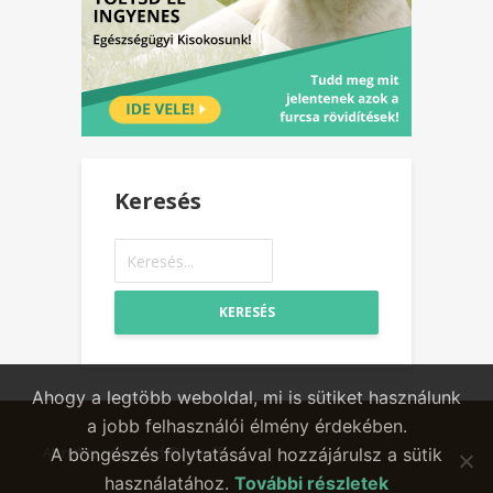
Keresés
KERESÉS
Ahogy a legtöbb weboldal, mi is sütiket használunk
a jobb felhasználói élmény érdekében.
All rights reserved © wuuff
A böngészés folytatásával hozzájárulsz a sütik
használatához.
További részletek