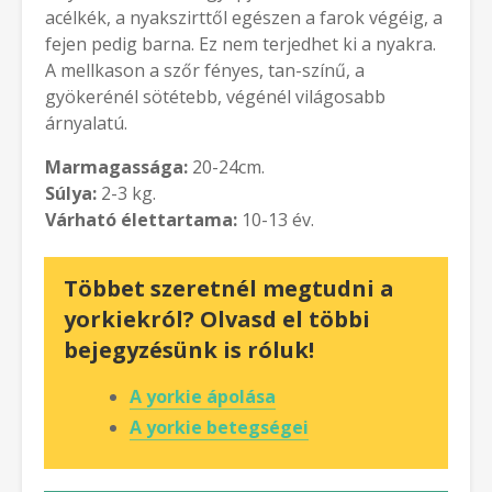
acélkék, a nyakszirttől egészen a farok végéig, a
fejen pedig barna. Ez nem terjedhet ki a nyakra.
A mellkason a szőr fényes, tan-színű, a
gyökerénél sötétebb, végénél világosabb
árnyalatú.
Marmagassága:
20-24cm.
Súlya:
2-3 kg.
Várható élettartama:
10-13 év.
Többet szeretnél megtudni a
yorkiekról? Olvasd el többi
bejegyzésünk is róluk!
A yorkie ápolása
A yorkie betegségei