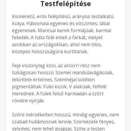
Testfelépítése
Kisméretű, erős felépítésű, arányos testalkatú
kutya. Hátvonala egyenes és vízszintes, lábai
egyenesek. Mancsai kerek formájúak, karmai
feketék. A háta fölé emeli a farkát, melyet
azokban az országokban, ahol nem tilos,
közepes hosszúságúra kurtítanak.
Feje viszonylag kicsi, az arcorri rész nem
túlságosan hosszú. Szemei mandulavágásúak,
tekintete értelmes. Szemhéjai sötéten
pigmentáltak. Fülei kicsik, V alakúak, felfelé
merednek. A fülek felső harmadán a szőrt
rövidre nyírják.
Szőre mérsékelten hosszú, mindig egyenes, nem
szabad hullámosnak lennie. Szerkezete fényes,
selymes, nem lehet gyapjas. Színe a testen