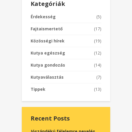
Kategóriák
Érdekesség
(5)
Fajtaismertető
(17)
Közösségi hírek
(19)
Kutya egészség
(12)
Kutya gondozás
(14)
Kutyaválasztás
(7)
Tippek
(13)
Recent Posts
Jószándékú félelemre nevelés