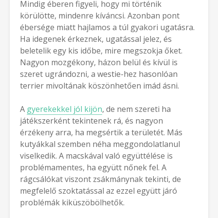
Mindig éberen figyeli, hogy mi történik
körülötte, mindenre kíváncsi. Azonban pont
ébersége miatt hajlamos a túl gyakori ugatásra.
Ha idegenek érkeznek, ugatással jelez, és
beletelik egy kis időbe, mire megszokja őket.
Nagyon mozgékony, házon belül és kívül is
szeret ugrándozni, a westie-hez hasonlóan
terrier mivoltának köszönhetően imád ásni.
A
gyerekekkel jól kijön
, de nem szereti ha
játékszerként tekintenek rá, és nagyon
érzékeny arra, ha megsértik a területét. Más
kutyákkal szemben néha meggondolatlanul
viselkedik. A macskával való együttélése is
problémamentes, ha együtt nőnek fel. A
rágcsálókat viszont zsákmánynak tekinti, de
megfelelő szoktatással az ezzel együtt járó
problémák kiküszöbölhetők.