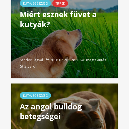
KUTYA EGÉSZSÉG
TIPPEK
Miért esznek füvet a
kutyák?
Sandor Fagyal
2018.07.26.
1 240 megtekintés
2 perc
KUTYA EGÉSZSÉG
Az angol bulldog
betegségei