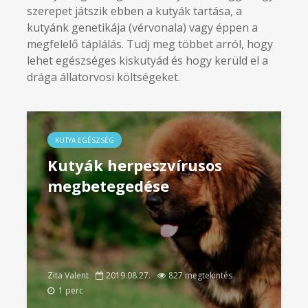
szerepet játszik ebben a kutyák tartása, a
kutyánk genetikája (vérvonala) vagy éppen a
megfelelő táplálás. Tudj meg többet arról, hogy
lehet egészséges kiskutyád és hogy kerüld el a
drága állatorvosi költségeket.
KUTYA EGÉSZSÉG
Kutyák herpeszvírusos
megbetegedése
Zita Valent
2019.08.27.
827 megtekintés
1 perc