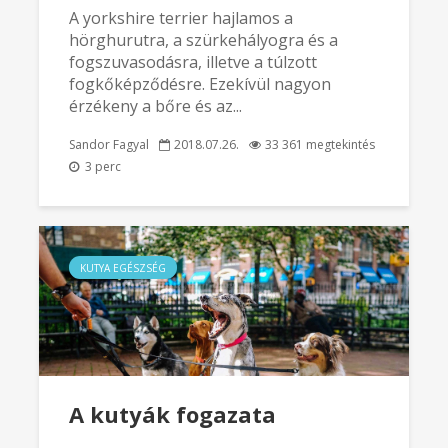
A yorkshire terrier hajlamos a
hörghurutra, a szürkehályogra és a
fogszuvasodásra, illetve a túlzott
fogkőképződésre. Ezekívül nagyon
érzékeny a bőre és az...
Sandor Fagyal
2018.07.26.
33 361 megtekintés
3 perc
KUTYA EGÉSZSÉG
A kutyák fogazata