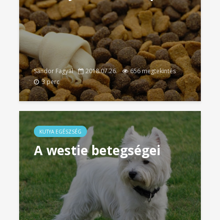
Sandor Fagyal
2018.07.26.
656 megtekintés
3 perc
KUTYA EGÉSZSÉG
A westie betegségei