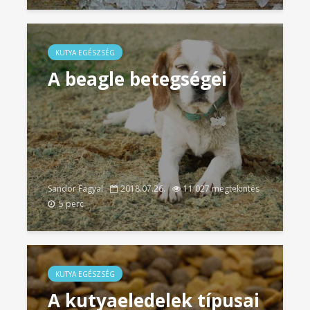
KUTYA EGÉSZSÉG
A beagle betegségei
Sandor Fagyal
2018.07.26.
11 027 megtekintés
5 perc
KUTYA EGÉSZSÉG
A kutyaeledelek típusai