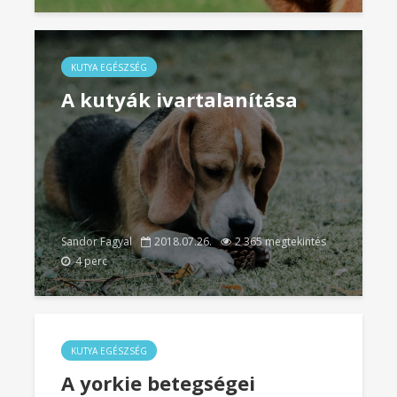
KUTYA EGÉSZSÉG
A kutyák ivartalanítása
Sandor Fagyal
2018.07.26.
2 365 megtekintés
4 perc
KUTYA EGÉSZSÉG
A yorkie betegségei