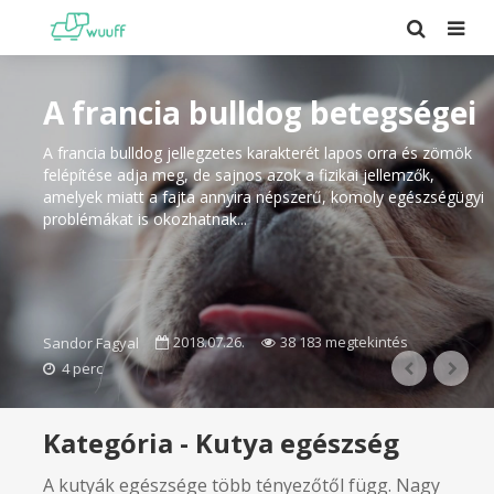
A yorkie betegségei
A yorkshire terrier hajlamos a hörghurutra, a szürkehályogra
és a fogszuvasodásra, illetve a túlzott fogkőképződésre.
Ezekívül nagyon érzékeny a bőre és az
emésztőrendszere.Izületi problémákkal is küszködhet...
2018.07.26.
33 361 megtekintés
Sandor Fagyal
3 perc
Kategória - Kutya egészség
A kutyák egészsége több tényezőtől függ. Nagy