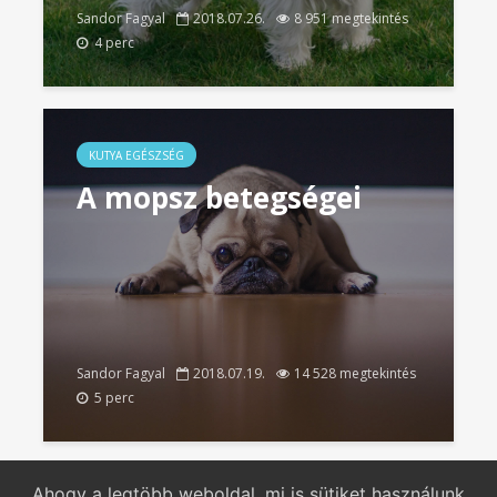
Sandor Fagyal
2018.07.26.
8 951 megtekintés
4 perc
KUTYA EGÉSZSÉG
A mopsz betegségei
Sandor Fagyal
2018.07.19.
14 528 megtekintés
5 perc
Ahogy a legtöbb weboldal, mi is sütiket használunk