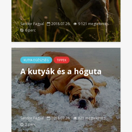
Sandor Fagyal
2018.07.26.
9 121 megtekintés
6 perc
KUTYA EGÉSZSÉG
TIPPEK
A kutyák és a hőguta
Sandor Fagyal
2018.07.26.
821 megtekintés
2 perc