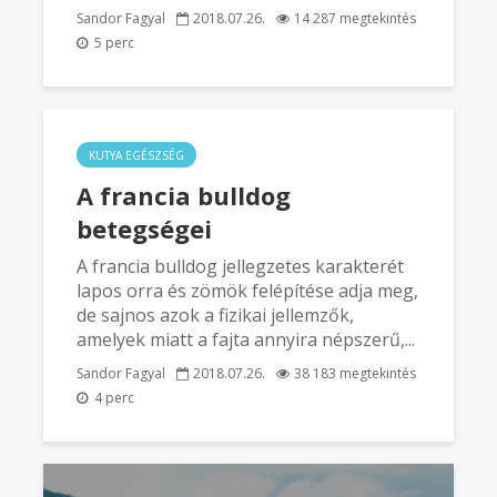
Sandor Fagyal
2018.07.26.
14 287 megtekintés
5 perc
KUTYA EGÉSZSÉG
A francia bulldog
betegségei
​A francia bulldog jellegzetes karakterét
lapos orra és zömök felépítése adja meg,
de sajnos azok a fizikai jellemzők,
amelyek miatt a fajta annyira népszerű,...
Sandor Fagyal
2018.07.26.
38 183 megtekintés
4 perc