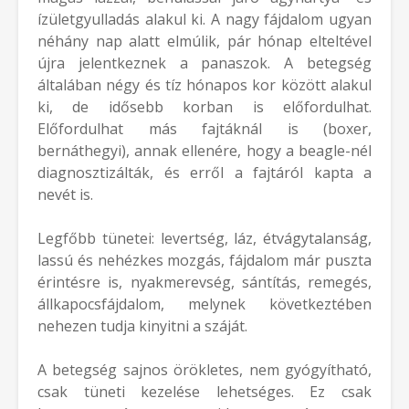
ízületgyulladás alakul ki. A nagy fájdalom ugyan
néhány nap alatt elmúlik, pár hónap elteltével
újra jelentkeznek a panaszok. A betegség
általában négy és tíz hónapos kor között alakul
ki, de idősebb korban is előfordulhat.
Előfordulhat más fajtáknál is (boxer,
bernáthegyi), annak ellenére, hogy a beagle-nél
diagnosztizálták, és erről a fajtáról kapta a
nevét is.
Legfőbb tünetei: levertség, láz, étvágytalanság,
lassú és nehézkes mozgás, fájdalom már puszta
érintésre is, nyakmerevség, sántítás, remegés,
állkapocsfájdalom, melynek következtében
nehezen tudja kinyitni a száját.
A betegség sajnos örökletes, nem gyógyítható,
csak tüneti kezelése lehetséges. Ez csak