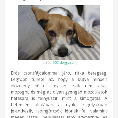
forrás:
1001doggy.com
Erős csontfájdalommal járó, ritka betegség.
Legfőbb tünete az, hogy a kutya minden
előzmény nélkül egyszer csak nem akar
mozogni, és még az olyan gyengéd mozdulatok
hatására is felnyüszít, mint a simogatás. A
betegség általában a nyaki csigolyákban
jelentkezik, izomgörcsök lépnek fel, valamint
magas lázzal, bénulással járó agyhártya- és