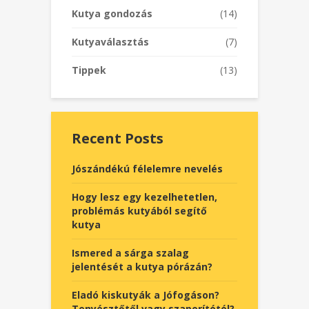
Kutya gondozás
(14)
Kutyaválasztás
(7)
Tippek
(13)
Recent Posts
Jószándékú félelemre nevelés
Hogy lesz egy kezelhetetlen,
problémás kutyából segítő
kutya
Ismered a sárga szalag
jelentését a kutya pórázán?
Eladó kiskutyák a Jófogáson?
Tenyésztőtől vagy szaporítótól?