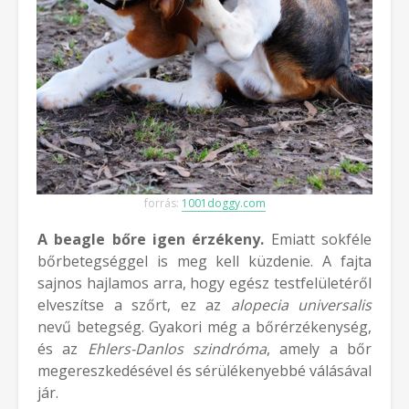
forrás:
1001doggy.com
A beagle bőre igen érzékeny.
Emiatt sokféle
bőrbetegséggel is meg kell küzdenie. A fajta
sajnos hajlamos arra, hogy egész testfelületéről
elveszítse a szőrt, ez az
alopecia universalis
nevű betegség. Gyakori még a bőrérzékenység,
és az
Ehlers-Danlos szindróma
, amely a bőr
megereszkedésével és sérülékenyebbé válásával
jár.