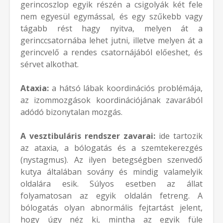
gerincoszlop egyik részén a csigolyák két fele
nem egyesül egymással, és egy szűkebb vagy
tágabb rést hagy nyitva, melyen át a
gerinccsatornába lehet jutni, illetve melyen át a
gerincvelő a rendes csatornájából előeshet, és
sérvet alkothat.
Ataxia:
a hátsó lábak koordinációs problémája,
az izommozgások koordinációjának zavarából
adódó bizonytalan mozgás.
A vesztibuláris rendszer zavarai:
ide tartozik
az ataxia, a bólogatás és a szemtekerezgés
(nystagmus). Az ilyen betegségben szenvedő
kutya általában sovány és mindig valamelyik
oldalára esik. Súlyos esetben az állat
folyamatosan az egyik oldalán fetreng. A
bólogatás olyan abnormális fejtartást jelent,
hogy úgy néz ki, mintha az egyik füle