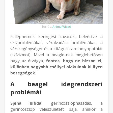
forrás:
AnimalWised
Felléphetnek keringési zavarok, beleértve a
szívproblémákat, véralvadási problémákat, a
vérszegénységet és a kitágult cardiomyopathiát
(szívizmot). Mivel a beagle-nek meglehetősen
nagy az étvágya,
fontos, hogy ne hízzon el,
különben nagyobb eséllyel alakulnak ki ilyen
betegségek.
A beagel idegrendszeri
problémái
Spina bifida:
gerincoszlophasadás, a
gerincoszlop veleszületett baja, amikor a