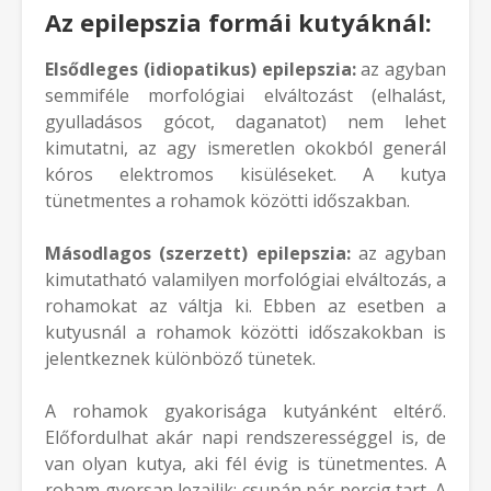
Az epilepszia formái kutyáknál:
Elsődleges (idiopatikus) epilepszia:
az agyban
semmiféle morfológiai elváltozást (elhalást,
gyulladásos gócot, daganatot) nem lehet
kimutatni, az agy ismeretlen okokból generál
kóros elektromos kisüléseket. A kutya
tünetmentes a rohamok közötti időszakban.
Másodlagos (szerzett) epilepszia:
az agyban
kimutatható valamilyen morfológiai elváltozás, a
rohamokat az váltja ki. Ebben az esetben a
kutyusnál a rohamok közötti időszakokban is
jelentkeznek különböző tünetek.
A rohamok gyakorisága kutyánként eltérő.
Előfordulhat akár napi rendszerességgel is, de
van olyan kutya, aki fél évig is tünetmentes. A
roham gyorsan lezajlik: csupán pár percig tart. A