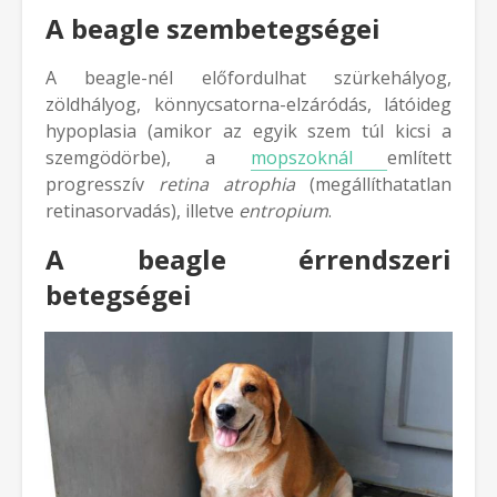
A beagle szembetegségei
A beagle-nél előfordulhat szürkehályog,
zöldhályog, könnycsatorna-elzáródás, látóideg
hypoplasia (amikor az egyik szem túl kicsi a
szemgödörbe), a
mopszoknál
említett
progresszív
retina atrophia
(megállíthatatlan
retinasorvadás), illetve
entropium
.
A beagle érrendszeri
betegségei