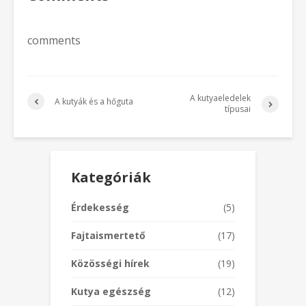
comments
A kutyaeledelek
A kutyák és a hőguta
típusai
Kategóriák
Érdekesség
(5)
Fajtaismertető
(17)
Közösségi hírek
(19)
Kutya egészség
(12)