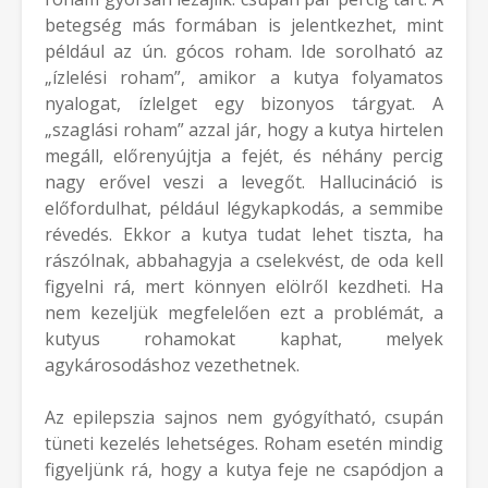
betegség más formában is jelentkezhet, mint
például az ún. gócos roham. Ide sorolható az
„ízlelési roham”, amikor a kutya folyamatos
nyalogat, ízlelget egy bizonyos tárgyat. A
„szaglási roham” azzal jár, hogy a kutya hirtelen
megáll, előrenyújtja a fejét, és néhány percig
nagy erővel veszi a levegőt. Hallucináció is
előfordulhat, például légykapkodás, a semmibe
révedés. Ekkor a kutya tudat lehet tiszta, ha
rászólnak, abbahagyja a cselekvést, de oda kell
figyelni rá, mert könnyen elölről kezdheti. Ha
nem kezeljük megfelelően ezt a problémát, a
kutyus rohamokat kaphat, melyek
agykárosodáshoz vezethetnek.
Az epilepszia sajnos nem gyógyítható, csupán
tüneti kezelés lehetséges. Roham esetén mindig
figyeljünk rá, hogy a kutya feje ne csapódjon a