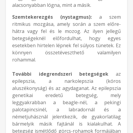
alacsonyabban lógna, mint a másik.
Szemtekerezgés (nystagmus):
a szem
ritmikus mozgása, amely során a szem előre-
hátra vagy fel és le mozog. Az ilyen jellegű
betegségeknél előfordulhat, hogy egyes
esetekben hirtelen lépnek fel súlyos tünetek. Ez
könnyen összetéveszthető valamilyen
rohammal.
További idegrendszeri betegségek
az
epilepszia, a narkolepszia (kóros
aluszékonyság) és az agydaganat. Az epilepszia
genetikai eredetű betegség, mely
leggyakrabban a beagle-nél, a pekingi
palotapincsinél, a labradornál és a
németjuhásznál jelentkezik, de gyakorlatilag
bármelyik másik fajtánál is kialakulhat. A
betegség ismétlődő görcs-rohamok formájában