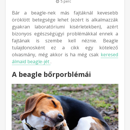
5 perc
Bár a beagle-nek más fajtáknál kevesebb
öröklött betegsége lehet (ezért is alkalmazzák
gyakran laboratóriumi kisérletekben), azért
bizonyos egészségügyi problémákkal ennek a
fajtának is szembe kell néznie. Beagle
tulajdonosként ez a cikk egy kötelező
olvasmány, még akkor is ha még csak ​
keresed
álmaid beagle-jét
.
A beagle bőrporblémái