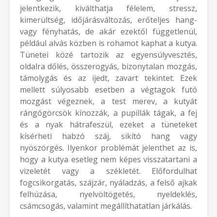
jelentkezik, kiválthatja félelem, stressz,
kimerültség, időjárásváltozás, erőteljes hang-
vagy fényhatás, de akár ezektől függetlenül,
például alvás közben is rohamot kaphat a kutya.
Tünetei közé tartozik az egyensúlyvesztés,
oldalra dőlés, összerogyás, bizonytalan mozgás,
támolygás és az ijedt, zavart tekintet. Ezek
mellett súlyosabb esetben a végtagok futó
mozgást végeznek, a test merev, a kutyát
rángógörcsök kínozzák, a pupillák tágak, a fej
és a nyak hátrafeszül, ezeket a tüneteket
kísérheti habzó száj, sikító hang vagy
nyöszörgés. Ilyenkor problémát jelenthet az is,
hogy a kutya esetleg nem képes visszatartani a
vizeletét vagy a székletét. Előfordulhat
fogcsikorgatás, szájzár, nyáladzás, a felső ajkak
felhúzása, nyelvöltögetés, nyeldeklés,
csámcsogás, valamint megállíthatatlan járkálás.