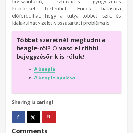
hosszantartó, szteroidos gyógyszeres
kezeléssel történhet. Ennek hatására
előfordulhat, hogy a kutya többet iszik, és
kialakulhat vizelet-visszatartási probléma is.
Többet szeretnél megtudni a
beagle-ről? Olvasd el többi
bejegyzésünk is róluk!
A beagle
A beagle ápolása
Sharing is caring!
Comments