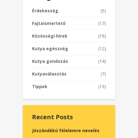
Érdekesség
(5)
Fajtaismertető
(17)
Közösségi hírek
(19)
Kutya egészség
(12)
Kutya gondozás
(14)
Kutyaválasztás
(7)
Tippek
(13)
Recent Posts
Jószándékú félelemre nevelés