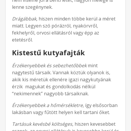
nem viselné jól a benti létet, nagyon melege is
lenne szegénynek.
Drágábbak,
hiszen minden többe kerül a méret
miatt. Legyen szó pórázról, nyakörvről,
fekhelyről, orvosi ellátásról vagy épp az
etetésről.
Kistestű kutyafajták
Érzékenyebbek és sebezhetőbbek
mint
nagytestű társaik. Vannak köztük olyanok is,
akik kis méretük ellenére igazi nagykutyának
érzik magukat és gondolkodás nélkül
“nekimennek” nagyobb társaiknak.
Érzékenyebbek a hőmérsékletre
, így elsősorban
lakásban vagy fűtött helyen kell tartani őket.
Tartásuk kevésbé költséges
, hiszen kevesebbet