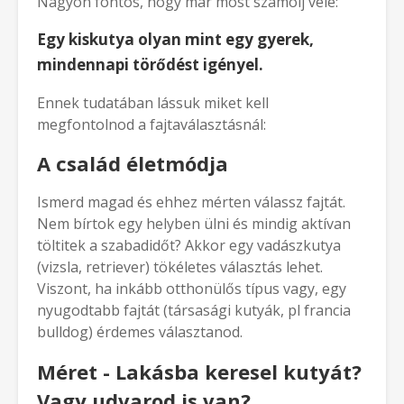
Nagyon fontos, hogy már most számolj vele:
Egy kiskutya olyan mint egy gyerek,
mindennapi törődést igényel.
Ennek tudatában lássuk miket kell
megfontolnod a fajtaválasztásnál:
A család életmódja
Ismerd magad és ehhez mérten válassz fajtát.
Nem bírtok egy helyben ülni és mindig aktívan
töltitek a szabadidőt? Akkor egy vadászkutya
(vizsla, retriever) tökéletes választás lehet.
Viszont, ha inkább otthonülős típus vagy, egy
nyugodtabb fajtát (társasági kutyák, pl francia
bulldog) érdemes választanod.
Méret - Lakásba keresel kutyát?
Vagy udvarod is van?