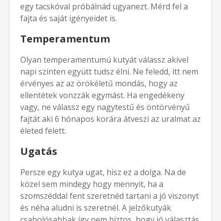
egy tacskóval próbálnád ugyanezt. Mérd fel a
fajta és saját igényeidet is.
Temperamentum
Olyan temperamentumú kutyát válassz akivel
napi szinten együtt tudsz élni. Ne feledd, itt nem
érvényes az az örökéletű mondás, hogy az
ellentétek vonzzák egymást. Ha engedékeny
vagy, ne válassz egy nagytestű és öntörvényű
fajtát aki 6 hónapos korára átveszi az uralmat az
életed felett.
Ugatás
Persze egy kutya ugat, hisz ez a dolga. Na de
közel sem mindegy hogy mennyit, ha a
szomszéddal fent szeretnéd tartani a jó viszonyt
és néha aludni is szeretnél. A jelzőkutyák
csaholósabbak így nem biztos, hogy jó választás