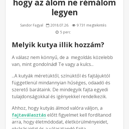
hogy az álom ne rémálom
legyen
Sandor Fagyal
2018.07.26.
9 731 megtekintés
5 perc
Melyik kutya illik hozzám?
A válasz nem könnyű, de a megoldás közelebb
van, mint gondolnád! Te vagy a kulcs...
...A kutyák méretüktől, színüktől és fajtájuktól
függetlenül mindannyian hűséges, odaadó és
szerető barátaink. De mindegyik fajta egyedi
tulajdonságokkal és igényekkel rendelkezik.
Ahhoz, hogy kutyás álmod valóra váljon, a
fajtaválasztás
előtt figyelmet kell fordítanod
arra, hogy életmódodat, életkörülményeidet,
elvárásaidat és a választandó fajta