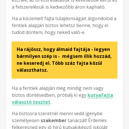
esznek, az orvosi ellátásuk is kevesebbe kerül és
a felszerelésük is kedvezőbb áron kapható.
Ha a kiszemelt fajta tulajdonságait átgondolod a
fentiek alapján biztos lehetsz benne, hogy el
tudod dönteni, hogy neked való-e.
Ha rájössz, hogy álmaid fajtája - legyen
bármilyen szép is - mégsem illik hozzád,
ne keseredj el.
Több száz fajta közül
választhatsz
.
Ha a fentiek alapján még mindig nem vagy
biztos döntésedben, próbálj ki egy
kutyafajta
választó tesztet
.
Ha biztosra szeretnél menni vedd igénybe
személyesen
szakember
tanácsát! Érdemes
felkeresned egy jó hírű kutyakiképző iskolát