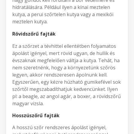
nagy gondot kell fordítani a bőr védelmére és
hidratálására. Például ilyen a kínai meztelen
kutya, a perui szőrtelen kutya vagy a mexikói
meztelen kutya.
Rövidszőrű fajták
Ez a szőrzet a tévhittel ellentétben folyamatos
ápolást igényel, mert rövid ugyan, de hullik és
évszaknak megfelelően váltja a kutya. Tehát, ha
nem szeretnénk, hogy a környezetünk szőrös
legyen, akkor rendszeresen ápolnunk kell.
Egyszerűen, egy kézre húzható gumikefével sok
szőrtől megszabadíthatjuk kedvencünket. Ilyen
pl: a beagle, az angol agár, a boxer, a rövidszőrű
magyar vizsla.
Hosszúszőrű fajták
A hosszú szőr rendszeres ápolást igényel,