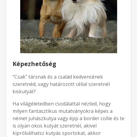
Képezhetőség
“Csak” társnak és a család kedvencének
szeretnéd, vagy határozott céllal szeretnél
kiskutyát?
Ha világéletedben csodálattal nézted, hogy
milyen fantasztikus mutatványokra képes a
német juhászkutya vagy épp a border collie és te
is olyan okos kutyát szeretnél, akivel
kipróbálhatsz kutyás sportokat, akkor