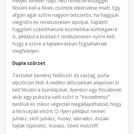
melyet kefével napi, heti rendszerességgel
fésülni kell a filcek, csomók elkerülése miatt. Egy
afgán agár szőre nagyon tetszetős, ha hagyjuk
megnőni és rendszeresen ápoljuk. Fajtától
függően számíthatunk kozmetikai költségekre
is, például a bobtail-t rendszeresen nyírni kell,
hogy a szőre a fajtaleírásban foglaltaknak
megfeleljen.
Dupla szőrzet
Testüket kemény fedőszőr és vastag, puha
aljszőrzet fedi. A vedlési időszakban alaposan ki
kell fésülni a bundájukat. Ilyenkor egy fésülésnél
akár egy pulcsira való szőrt is “kiszedhetsz”
belőlük és mikor végeztél megállapíthatod, hogy
a fél kutyád eltűnt 🙂 Ilyen például: német
juhász, skót juhász, husky, labrador, északi
fajták (spiccek), kuvasz, tibeti masztiff.