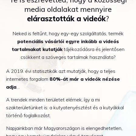
media oldalakat mennyire
elárasztották a videók
?
Neked is feltűnt, hogy egy-egy szolgáltatás, termék
potenciális vásárlói egyre inkább a videós
tartalmakat kutatják
tájékozódásra és jelentősen
csökkent a szöveges tartalmak használata?
A 2019. évi statisztikák azt mutatják, hogy a teljes
internetes forgalom
80%-át már a videók nézése
adja
…
A trendek minden területet elérnek, így a mi
szakterületünket is: a kutyatenyésztést és a kutyákkal
történő foglalkozást.
Napjainkban már Magyarországon is elengedhetetlen,
hogy egy komoly ügyfelekre vágyó tenyészet