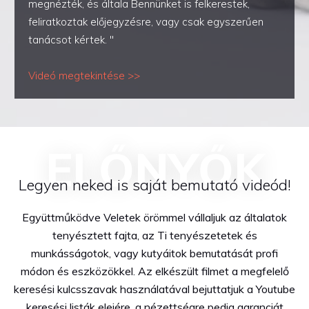
megnézték, és általa Bennünket is felkerestek,
feliratkoztak előjegyzésre, vagy csak egyszerűen
tanácsot kértek. "
Videó megtekintése >>
ELŐNYŐK
Legyen neked is saját bemutató videód!
Együttműködve Veletek örömmel vállaljuk az általatok
tenyésztett fajta, az Ti tenyészetetek és
munkásságotok, vagy kutyáitok bemutatását profi
módon és eszközökkel. Az elkészült filmet a megfelelő
keresési kulcsszavak használatával bejuttatjuk a Youtube
keresési listák elejére, a nézettségre pedig garanciát