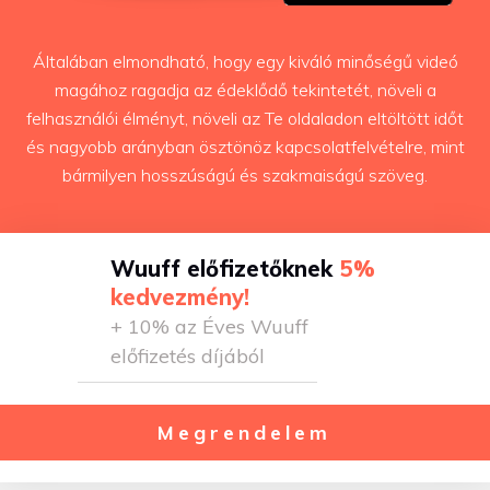
Általában elmondható, hogy egy kiváló minőségű videó
magához ragadja az édeklődő tekintetét, növeli a
felhasználói élményt, növeli az Te oldaladon eltöltött időt
és nagyobb arányban ösztönöz kapcsolatfelvételre, mint
bármilyen hosszúságú és szakmaiságú szöveg.
Wuuff előfizetőknek
5%
kedvezmény!
+ 10% az Éves Wuuff
előfizetés díjából
Megrendelem