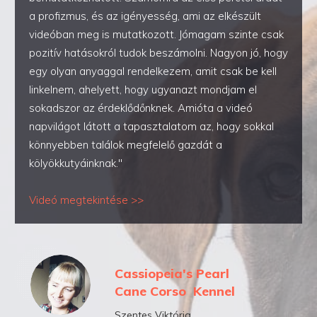
a profizmus, és az igényesség, ami az elkészült
videóban meg is mutatkozott. Jómagam szinte csak
pozitív hatásokról tudok beszámolni. Nagyon jó, hogy
egy olyan anyaggal rendelkezem, amit csak be kell
linkelnem, ahelyett, hogy ugyanazt mondjam el
sokadszor az érdeklődőnknek. Amióta a videó
napvilágot látott a tapasztalatom az, hogy sokkal
könnyebben találok megfelelő gazdát a
kölyökkutyáinknak."
Videó megtekintése >>
Cassiopeia's Pearl
Cane Corso Kennel
Szentes Viktória