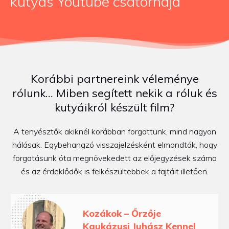
kutyás Youtube csatornája
Korábbi partnereink véleménye
rólunk… Miben segített nekik a róluk és
kutyáikról készült film?
A tenyésztők akiknél korábban forgattunk, mind nagyon
hálásak. Egybehangzó visszajelzésként elmondták, hogy
forgatásunk óta megnövekedett az előjegyzések száma
és az érdeklődők is felkészültebbek a fajtáit illetően.
Kozákok – Őrzője
Kaukázusi Juhász Kennel