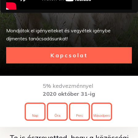
Mondjátok el igényeiteket és vegyétek igénybe
díjmentes tanácsadásunkat!
Kapcsolat
5% kedvezménnyel
2020 október 31-ig
Nap
Óra
Perc
Másodperc
Te is észrevetted, hogy a közösségi