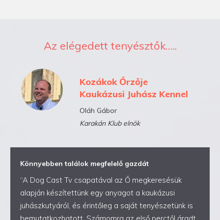
Az elégedett tenyésztők…..
Kozákok Őrzője
Kaukázusi Juhász Kennel
Oláh Gábor
Karakán Klub elnök
Könnyebben találok megfelelő gazdát
“A Dog Cast Tv csapatával az Ő megkeresésük
alapján készítettünk egy anyagot a kaukázusi
juhászkutyáról, és érintőleg a saját tenyészetünk is
bemutatkozhatott. Számomra az első perctől áradt