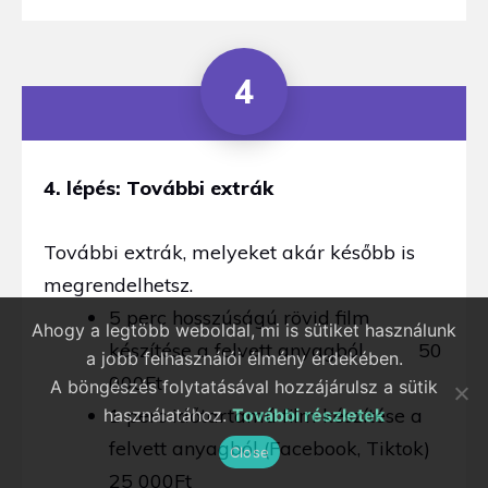
4
4. lépés: További extrák
További extrák, melyeket akár később is
megrendelhetsz.
5 perc hosszúságú rövid film
Ahogy a legtöbb weboldal, mi is sütiket használunk
készítése a felvett anyagból 50
a jobb felhasználói élmény érdekében.
000Ft
A böngészés folytatásával hozzájárulsz a sütik
1 perc időtartamú film készítése a
használatához.
További részletek
felvett anyagból (Facebook, Tiktok)
Close
25 000Ft