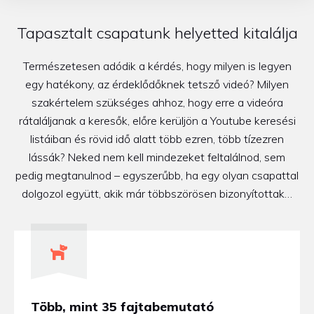
Tapasztalt csapatunk helyetted kitalálja
Természetesen adódik a kérdés, hogy milyen is legyen
egy hatékony, az érdeklődőknek tetsző videó? Milyen
szakértelem szükséges ahhoz, hogy erre a videóra
rátaláljanak a keresők, előre kerüljön a Youtube keresési
listáiban és rövid idő alatt több ezren, több tízezren
lássák? Neked nem kell mindezeket feltalálnod, sem
pedig megtanulnod – egyszerűbb, ha egy olyan csapattal
dolgozol együtt, akik már többszörösen bizonyítottak…
Több, mint 35 fajtabemutató