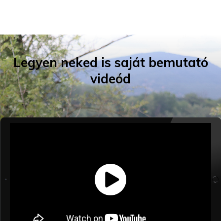
Legyen neked is saját bemutató
videód