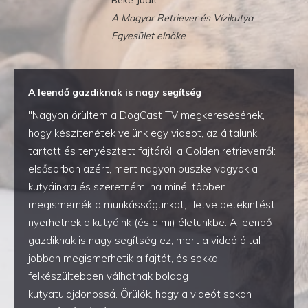
A Magyar Retriever és Vízikutya
Egyesület elnöke
A leendő gazdiknak is nagy segítség
"Nagyon örültem a DogCast TV megkeresésének,
hogy készítenétek velünk egy videot, az általunk
tartott és tenyésztett fajtáról, a Golden retrieverről:
elsősorban azért, mert nagyon büszke vagyok a
kutyáinkra és szeretném, ha minél többen
megismernék a munkásságunkat, illetve betekintést
nyerhetnek a kutyáink (és a mi) életünkbe. A leendő
gazdiknak is nagy segítség ez, mert a videó által
jobban megismerhetik a fajtát, és sokkal
felkészültebben válhatnak boldog
kutyatulajdonossá. Örülök, hogy a videót sokan