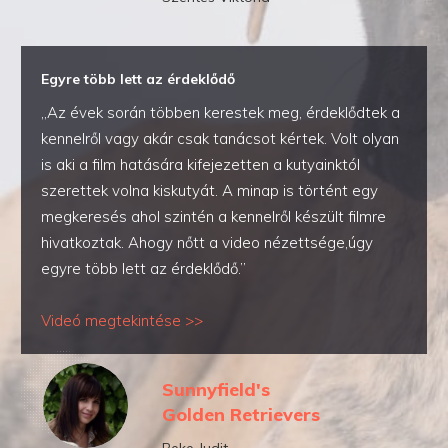
Egyre több lett az érdeklődő
„Az évek során többen kerestek meg, érdeklődtek a
kennelről vagy akár csak tanácsot kértek. Volt olyan
is aki a film hatására kifejezetten a kutyainktól
szerettek volna kiskutyát. A minap is történt egy
megkeresés ahol szintén a kennelről készült filmre
hivatkoztak. Ahogy nőtt a video nézettsége,úgy
egyre több lett az érdeklődő.”
Videó megtekintése >>
Sunnyfield's
Golden Retrievers
Beke Judit